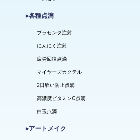
▸各種点滴
プラセンタ注射
にんにく注射
疲労回復点滴
マイヤーズカクテル
2日酔い防止点滴
高濃度ビタミンC点滴
白玉点滴
▸アートメイク