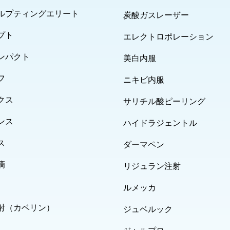
ルプティングエリート
炭酸ガスレーザー
プト
エレクトロポレーション
ンパクト
美白内服
フ
ニキビ内服
クス
サリチル酸ピーリング
ンス
ハイドラジェントル
ス
ダーマペン
滴
リジュラン注射
ルメッカ
射（カベリン）
ジュベルック