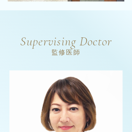
Supervising Doctor
監修医師