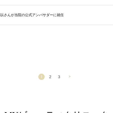
結以さんが当院の公式アンバサダーに就任
2
3
1
>