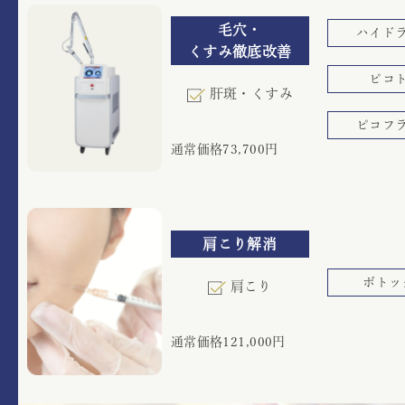
毛穴・
ハイド
くすみ徹底改善
ピコ
肝斑・くすみ
ピコフ
通常価格73,700円
肩こり解消
ボトッ
肩こり
通常価格121,000円