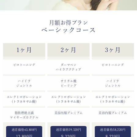
月額お得プラン
ベーシックコース
1ヶ月
2ヶ月
3ヶ月
ピコトーニング
ダーマペン
ピコトーニング
ハイラアクティブ
ハイドラ
サリチル酸
ハイドラ
ジェントル
ピーリング
ジェントル
エレクトロポレーション
エレクトロポレーション
エレクトロポレーション
（トラネキサム酸）
（トラネキサム酸）
（トラネキサム酸）
脂肪燃焼点滴
美容内服プレミアム
美容内服プレミアム
マイヤーズカクテル
63,800
59,320
58,220
13,800円
9,320円
8,220円