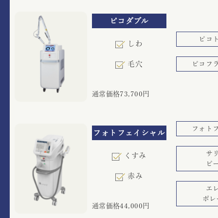
ピコダブル
ピコ
しわ
ピコフ
毛穴
通常価格73,700円
フォト
フォトフェイシャル
サ
くすみ
ピ
赤み
エ
ポレ
通常価格44,000円