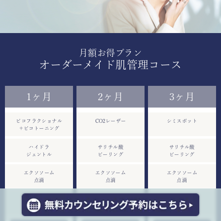
月額お得プラン
オーダーメイド肌管理コース
1ヶ月
2ヶ月
3ヶ月
ピコフラクショナル
CO2レーザー
シミスポット
＋ピコトーニング
ハイドラ
サリチル酸
サリチル酸
ジェントル
ピーリング
ピーリング
エクソソーム
エクソソーム
エクソソーム
点滴
点滴
点滴
他点滴1種
他点滴1種
他点滴1種