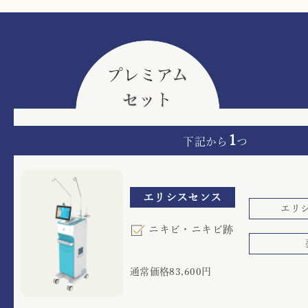
1
下記から
つ
エリシスセンス
エリ
ニキビ・ニキビ跡
通常価格83,600円