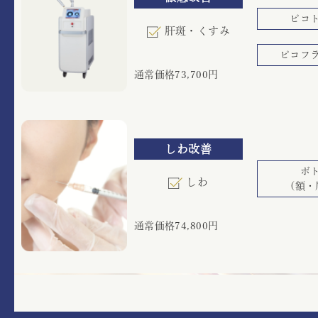
ピコ
肝斑・くすみ
ピコフ
通常価格73,700円
しわ改善
ボ
しわ
(額・
通常価格74,800円