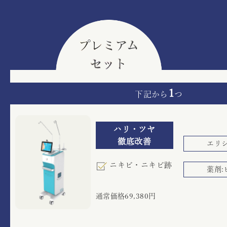
1
下記から
つ
ハリ・ツヤ
徹底改善
エリ
ニキビ・ニキビ跡
薬剤:
通常価格69,380円