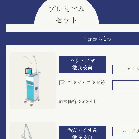
1
下記から
つ
ハリ・ツヤ
徹底改善
エリ
ニキビ・ニキビ跡
通常価格83,600円
毛穴・くすみ
ハイド
徹底改善