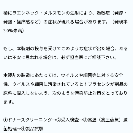
稀にラエンネック・メルスモンの注射により、過敏症（発疹・
発熱・掻痒感など）の症状が現れる場合があります。（発現率
3.0%未満）
もし、本製剤の投与を受けてこのような症状が出た場合、ある
いは不安に思われる場合は、必ず担当医にご相談下さい。
本製剤の製造にあたっては、ウイルスや細菌等に対する安全
性、ウイルスや細菌に汚染されているヒトプラセンタが剤品の
原料に混入しないよう、次のような汚染防止対策をとっており
ます。
①ドナースクリーニング→②受入検査→③高温（高圧蒸気）滅
菌処理→④製品試験