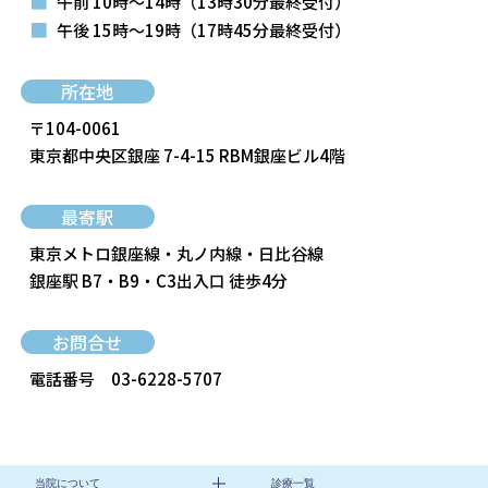
■
午前 10時～14時
（13時30分最終受付）
■
午後 15時～19時
（17時45分最終受付）
所在地
〒104-0061
東京都中央区銀座 7-4-15 RBM銀座ビル4階
最寄駅
東京メトロ銀座線・丸ノ内線・日比谷線
銀座駅 B7・B9・C3出入口 徒歩4分
お問合せ
電話番号
03-6228-5707
当院について
診療一覧