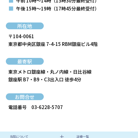
■
午前 10時～14時
（13時30分最終受付）
■
午後 15時～19時
（17時45分最終受付）
所在地
〒104-0061
東京都中央区銀座 7-4-15 RBM銀座ビル4階
最寄駅
東京メトロ銀座線・丸ノ内線・日比谷線
銀座駅 B7・B9・C3出入口 徒歩4分
お問合せ
電話番号
03-6228-5707
当院について
診療一覧