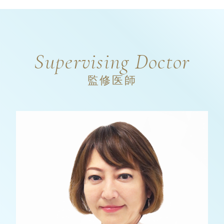
Supervising Doctor
監修医師