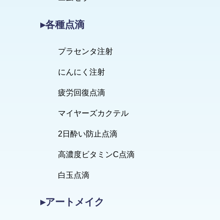
▸各種点滴
プラセンタ注射
にんにく注射
疲労回復点滴
マイヤーズカクテル
2日酔い防止点滴
高濃度ビタミンC点滴
白玉点滴
▸アートメイク