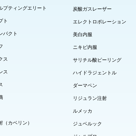
ルプティングエリート
炭酸ガスレーザー
プト
エレクトロポレーション
ンパクト
美白内服
フ
ニキビ内服
クス
サリチル酸ピーリング
ンス
ハイドラジェントル
ス
ダーマペン
滴
リジュラン注射
ルメッカ
射（カベリン）
ジュベルック