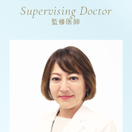
Supervising Doctor
監修医師