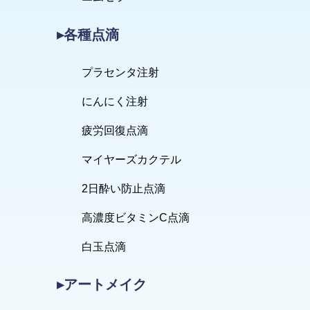
▸各種点滴
プラセンタ注射
にんにく注射
疲労回復点滴
マイヤーズカクテル
2日酔い防止点滴
高濃度ビタミンC点滴
白玉点滴
▸アートメイク