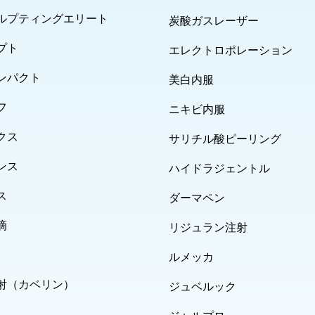
ルプティングエリート
炭酸ガスレーザー
プト
エレクトロポレーション
ンパクト
美白内服
フ
ニキビ内服
クス
サリチル酸ピーリング
ンス
ハイドラジェントル
ス
ダーマペン
滴
リジュラン注射
ルメッカ
射（カベリン）
ジュベルック