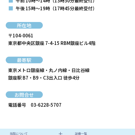
■
午前 10時～14時
（13時30分最終受付）
■
午後 15時～19時
（17時45分最終受付）
所在地
〒104-0061
東京都中央区銀座 7-4-15 RBM銀座ビル4階
最寄駅
東京メトロ銀座線・丸ノ内線・日比谷線
銀座駅 B7・B9・C3出入口 徒歩4分
お問合せ
電話番号
03-6228-5707
当院について
診療一覧