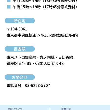
■
午前 10時～14時
（13時30分最終受付）
■
午後 15時～19時
（17時45分最終受付）
所在地
〒104-0061
東京都中央区銀座 7-4-15 RBM銀座ビル4階
最寄駅
東京メトロ銀座線・丸ノ内線・日比谷線
銀座駅 B7・B9・C3出入口 徒歩4分
お問合せ
電話番号
03-6228-5707
当院について
診療一覧