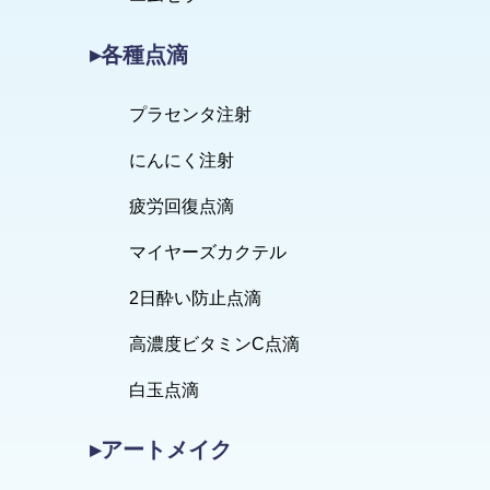
▸各種点滴
プラセンタ注射
にんにく注射
疲労回復点滴
マイヤーズカクテル
2日酔い防止点滴
高濃度ビタミンC点滴
白玉点滴
▸アートメイク