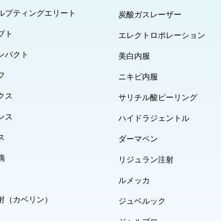
ルプティングエリート
炭酸ガスレーザー
プト
エレクトロポレーション
ンパクト
美白内服
フ
ニキビ内服
クス
サリチル酸ピーリング
ンス
ハイドラジェントル
ス
ダーマペン
滴
リジュラン注射
ルメッカ
射（カベリン）
ジュベルック