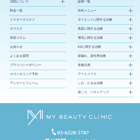
当院について
診療一覧
料金一覧
外科メニュー
ドクターズコスメ
ダイエットに関する治療
サブスク
美肌に関する治療
美容コラム
薄毛に関する治療
お知らせ
EDに関する治療
よくある質問
尿漏れ、尿失禁治療
プライバシーポリシー
各種点滴
カウンセリング予約
アートメイク
アンケートフォーム
しわ・たるみ治療
肩こり、バストアップ
03-6228-5707