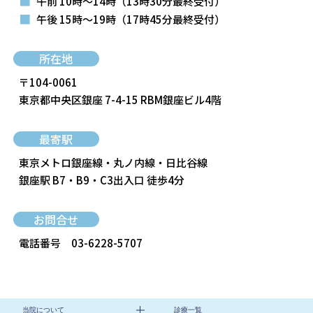
■
午前 10時～14時
（13時30分最終受付）
■
午後 15時～19時
（17時45分最終受付）
所在地
〒104-0061
東京都中央区銀座 7-4-15 RBM銀座ビル4階
最寄駅
東京メトロ銀座線・丸ノ内線・日比谷線
銀座駅 B7・B9・C3出入口 徒歩4分
お問合せ
電話番号
03-6228-5707
当院について
診療一覧