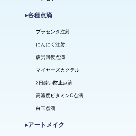
▸各種点滴
プラセンタ注射
にんにく注射
疲労回復点滴
マイヤーズカクテル
2日酔い防止点滴
高濃度ビタミンC点滴
白玉点滴
▸アートメイク