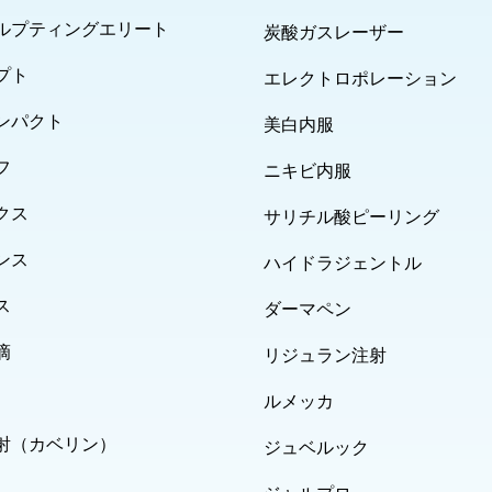
ルプティングエリート
炭酸ガスレーザー
プト
エレクトロポレーション
ンパクト
美白内服
フ
ニキビ内服
クス
サリチル酸ピーリング
ンス
ハイドラジェントル
ス
ダーマペン
滴
リジュラン注射
ルメッカ
射（カベリン）
ジュベルック