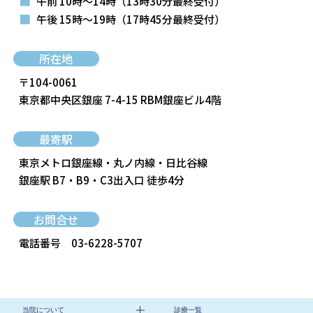
■
午前 10時～14時
（13時30分最終受付）
■
午後 15時～19時
（17時45分最終受付）
所在地
〒104-0061
東京都中央区銀座 7-4-15 RBM銀座ビル4階
最寄駅
東京メトロ銀座線・丸ノ内線・日比谷線
銀座駅 B7・B9・C3出入口 徒歩4分
お問合せ
電話番号
03-6228-5707
当院について
診療一覧