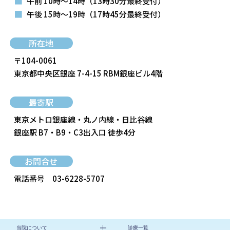
■
午前 10時～14時
（13時30分最終受付）
■
午後 15時～19時
（17時45分最終受付）
所在地
〒104-0061
東京都中央区銀座 7-4-15 RBM銀座ビル4階
最寄駅
東京メトロ銀座線・丸ノ内線・日比谷線
銀座駅 B7・B9・C3出入口 徒歩4分
お問合せ
電話番号
03-6228-5707
当院について
診療一覧