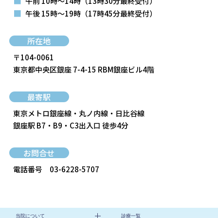
■
午前 10時～14時
（13時30分最終受付）
■
午後 15時～19時
（17時45分最終受付）
所在地
〒104-0061
東京都中央区銀座 7-4-15 RBM銀座ビル4階
最寄駅
東京メトロ銀座線・丸ノ内線・日比谷線
銀座駅 B7・B9・C3出入口 徒歩4分
お問合せ
電話番号
03-6228-5707
当院について
診療一覧