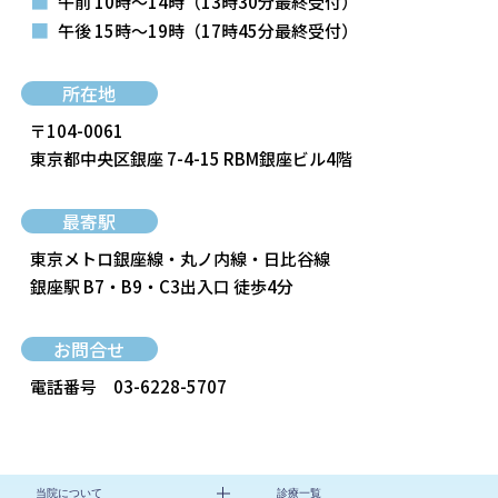
■
午前 10時～14時
（13時30分最終受付）
■
午後 15時～19時
（17時45分最終受付）
所在地
〒104-0061
東京都中央区銀座 7-4-15 RBM銀座ビル4階
最寄駅
東京メトロ銀座線・丸ノ内線・日比谷線
銀座駅 B7・B9・C3出入口 徒歩4分
お問合せ
電話番号
03-6228-5707
当院について
診療一覧