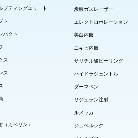
ルプティングエリート
炭酸ガスレーザー
プト
エレクトロポレーション
ンパクト
美白内服
フ
ニキビ内服
クス
サリチル酸ピーリング
ンス
ハイドラジェントル
ス
ダーマペン
滴
リジュラン注射
ルメッカ
射（カベリン）
ジュベルック