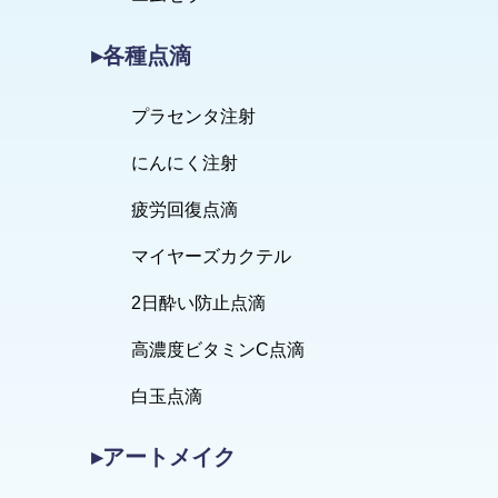
▸各種点滴
プラセンタ注射
にんにく注射
疲労回復点滴
マイヤーズカクテル
2日酔い防止点滴
高濃度ビタミンC点滴
白玉点滴
▸アートメイク