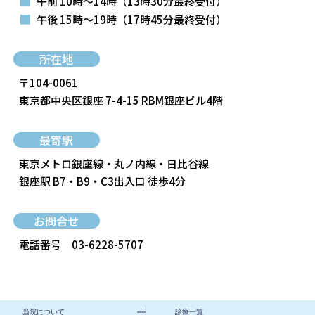
■
午前 10時～14時
（13時30分最終受付）
■
午後 15時～19時
（17時45分最終受付）
所在地
〒104-0061
東京都中央区銀座 7-4-15 RBM銀座ビル4階
最寄駅
東京メトロ銀座線・丸ノ内線・日比谷線
銀座駅 B7・B9・C3出入口 徒歩4分
お問合せ
電話番号
03-6228-5707
当院について
診療一覧