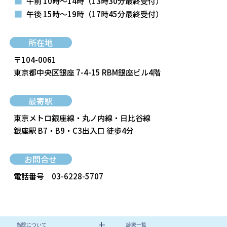
■
午前 10時～14時
（13時30分最終受付）
■
午後 15時～19時
（17時45分最終受付）
所在地
〒104-0061
東京都中央区銀座 7-4-15 RBM銀座ビル4階
最寄駅
東京メトロ銀座線・丸ノ内線・日比谷線
銀座駅 B7・B9・C3出入口 徒歩4分
お問合せ
電話番号
03-6228-5707
当院について
診療一覧