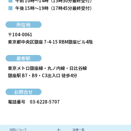
■
午前 10時～14時
（13時30分最終受付）
■
午後 15時～19時
（17時45分最終受付）
所在地
〒104-0061
東京都中央区銀座 7-4-15 RBM銀座ビル4階
最寄駅
東京メトロ銀座線・丸ノ内線・日比谷線
銀座駅 B7・B9・C3出入口 徒歩4分
お問合せ
電話番号
03-6228-5707
当院について
診療一覧