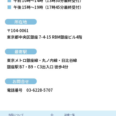
■
午前 10時～14時
（13時30分最終受付）
■
午後 15時～19時
（17時45分最終受付）
所在地
〒104-0061
東京都中央区銀座 7-4-15 RBM銀座ビル4階
最寄駅
東京メトロ銀座線・丸ノ内線・日比谷線
銀座駅 B7・B9・C3出入口 徒歩4分
お問合せ
電話番号
03-6228-5707
当院について
診療一覧