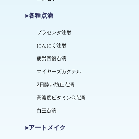
▸各種点滴
プラセンタ注射
にんにく注射
疲労回復点滴
マイヤーズカクテル
2日酔い防止点滴
高濃度ビタミンC点滴
白玉点滴
▸アートメイク