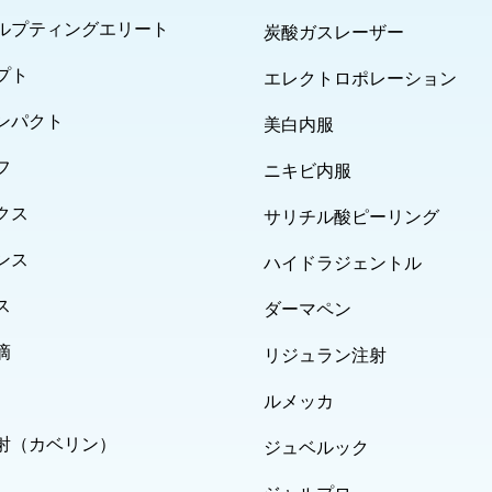
ルプティングエリート
炭酸ガスレーザー
プト
エレクトロポレーション
ンパクト
美白内服
フ
ニキビ内服
クス
サリチル酸ピーリング
ンス
ハイドラジェントル
ス
ダーマペン
滴
リジュラン注射
ルメッカ
射（カベリン）
ジュベルック