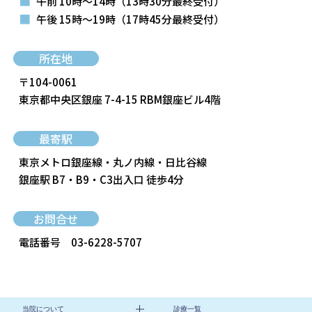
■
午前 10時～14時
（13時30分最終受付）
■
午後 15時～19時
（17時45分最終受付）
所在地
〒104-0061
東京都中央区銀座 7-4-15 RBM銀座ビル4階
最寄駅
東京メトロ銀座線・丸ノ内線・日比谷線
銀座駅 B7・B9・C3出入口 徒歩4分
お問合せ
電話番号
03-6228-5707
当院について
診療一覧