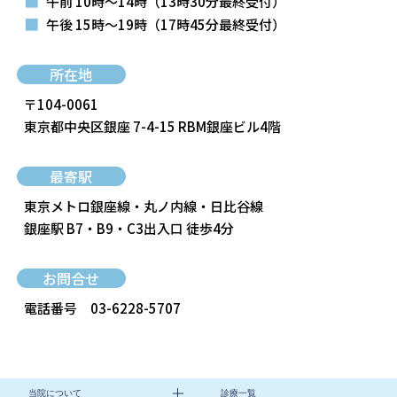
■
午前 10時～14時
（13時30分最終受付）
■
午後 15時～19時
（17時45分最終受付）
所在地
〒104-0061
東京都中央区銀座 7-4-15 RBM銀座ビル4階
最寄駅
東京メトロ銀座線・丸ノ内線・日比谷線
銀座駅 B7・B9・C3出入口 徒歩4分
お問合せ
電話番号
03-6228-5707
当院について
診療一覧