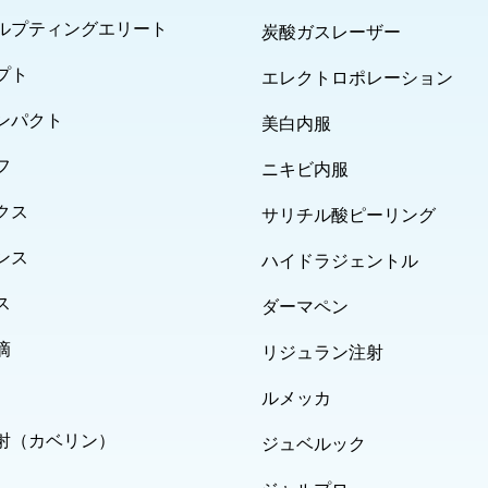
ルプティングエリート
炭酸ガスレーザー
プト
エレクトロポレーション
ンパクト
美白内服
フ
ニキビ内服
クス
サリチル酸ピーリング
ンス
ハイドラジェントル
ス
ダーマペン
滴
リジュラン注射
ルメッカ
射（カベリン）
ジュベルック