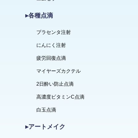
▸各種点滴
プラセンタ注射
にんにく注射
疲労回復点滴
マイヤーズカクテル
2日酔い防止点滴
高濃度ビタミンC点滴
白玉点滴
▸アートメイク