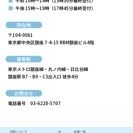
■
午前 10時～14時
（13時30分最終受付）
■
午後 15時～19時
（17時45分最終受付）
所在地
〒104-0061
東京都中央区銀座 7-4-15 RBM銀座ビル4階
最寄駅
東京メトロ銀座線・丸ノ内線・日比谷線
銀座駅 B7・B9・C3出入口 徒歩4分
お問合せ
電話番号
03-6228-5707
当院について
診療一覧