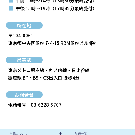
■
午前 10時～14時
（13時30分最終受付）
■
午後 15時～19時
（17時45分最終受付）
所在地
〒104-0061
東京都中央区銀座 7-4-15 RBM銀座ビル4階
最寄駅
東京メトロ銀座線・丸ノ内線・日比谷線
銀座駅 B7・B9・C3出入口 徒歩4分
お問合せ
電話番号
03-6228-5707
当院について
診療一覧