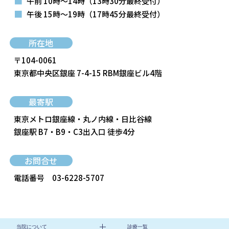
■
午前 10時～14時
（13時30分最終受付）
■
午後 15時～19時
（17時45分最終受付）
所在地
〒104-0061
東京都中央区銀座 7-4-15 RBM銀座ビル4階
最寄駅
東京メトロ銀座線・丸ノ内線・日比谷線
銀座駅 B7・B9・C3出入口 徒歩4分
お問合せ
電話番号
03-6228-5707
当院について
診療一覧