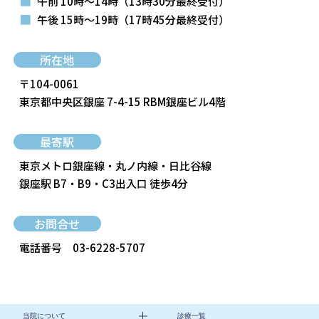
■
午前 10時～14時
（13時30分最終受付）
■
午後 15時～19時
（17時45分最終受付）
所在地
〒104-0061
東京都中央区銀座 7-4-15 RBM銀座ビル4階
最寄駅
東京メトロ銀座線・丸ノ内線・日比谷線
銀座駅 B7・B9・C3出入口 徒歩4分
お問合せ
電話番号
03-6228-5707
当院について
診療一覧