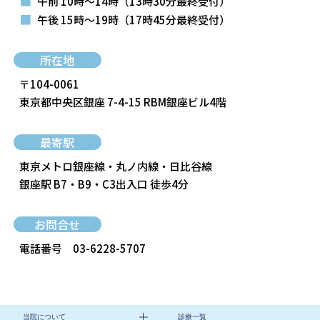
■
午前 10時～14時
（13時30分最終受付）
■
午後 15時～19時
（17時45分最終受付）
所在地
〒104-0061
東京都中央区銀座 7-4-15 RBM銀座ビル4階
最寄駅
東京メトロ銀座線・丸ノ内線・日比谷線
銀座駅 B7・B9・C3出入口 徒歩4分
お問合せ
電話番号
03-6228-5707
当院について
診療一覧