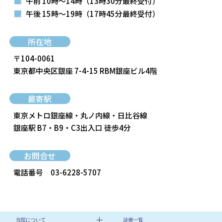
■
午前 10時～14時
（13時30分最終受付）
■
午後 15時～19時
（17時45分最終受付）
所在地
〒104-0061
東京都中央区銀座 7-4-15 RBM銀座ビル4階
最寄駅
東京メトロ銀座線・丸ノ内線・日比谷線
銀座駅 B7・B9・C3出入口 徒歩4分
お問合せ
電話番号
03-6228-5707
当院について
診療一覧