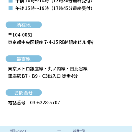
■
午前 10時～14時
（13時30分最終受付）
■
午後 15時～19時
（17時45分最終受付）
所在地
〒104-0061
東京都中央区銀座 7-4-15 RBM銀座ビル4階
最寄駅
東京メトロ銀座線・丸ノ内線・日比谷線
銀座駅 B7・B9・C3出入口 徒歩4分
お問合せ
電話番号
03-6228-5707
当院について
診療一覧