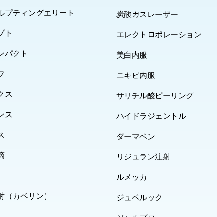
ルプティングエリート
炭酸ガスレーザー
プト
エレクトロポレーション
ンパクト
美白内服
フ
ニキビ内服
クス
サリチル酸ピーリング
ンス
ハイドラジェントル
ス
ダーマペン
滴
リジュラン注射
ルメッカ
射（カベリン）
ジュベルック