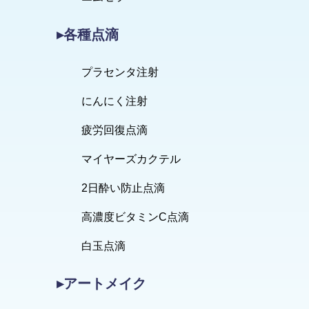
▸各種点滴
プラセンタ注射
にんにく注射
疲労回復点滴
マイヤーズカクテル
2日酔い防止点滴
高濃度ビタミンC点滴
白玉点滴
▸アートメイク