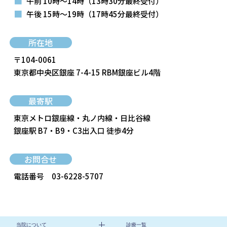
■
午前 10時～14時
（13時30分最終受付）
■
午後 15時～19時
（17時45分最終受付）
所在地
〒104-0061
東京都中央区銀座 7-4-15 RBM銀座ビル4階
最寄駅
東京メトロ銀座線・丸ノ内線・日比谷線
銀座駅 B7・B9・C3出入口 徒歩4分
お問合せ
電話番号
03-6228-5707
当院について
診療一覧