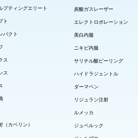
ルプティングエリート
炭酸ガスレーザー
プト
エレクトロポレーション
ンパクト
美白内服
フ
ニキビ内服
クス
サリチル酸ピーリング
ンス
ハイドラジェントル
ス
ダーマペン
滴
リジュラン注射
ルメッカ
射（カベリン）
ジュベルック