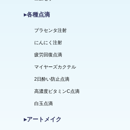
▸各種点滴
プラセンタ注射
にんにく注射
疲労回復点滴
マイヤーズカクテル
2日酔い防止点滴
高濃度ビタミンC点滴
白玉点滴
▸アートメイク