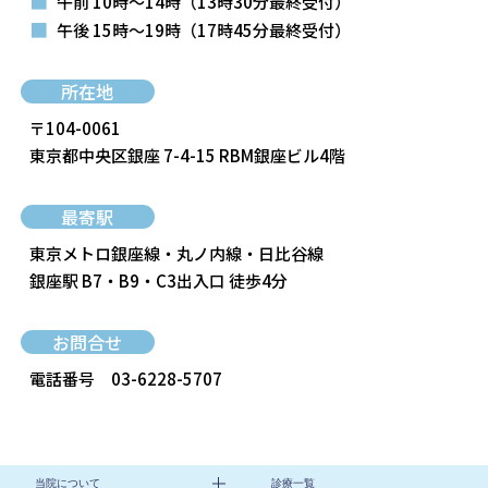
■
午前 10時～14時
（13時30分最終受付）
■
午後 15時～19時
（17時45分最終受付）
所在地
〒104-0061
東京都中央区銀座 7-4-15 RBM銀座ビル4階
最寄駅
東京メトロ銀座線・丸ノ内線・日比谷線
銀座駅 B7・B9・C3出入口 徒歩4分
お問合せ
電話番号
03-6228-5707
当院について
診療一覧