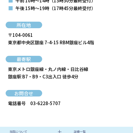
■
午前 10時～14時
（13時30分最終受付）
■
午後 15時～19時
（17時45分最終受付）
所在地
〒104-0061
東京都中央区銀座 7-4-15 RBM銀座ビル4階
最寄駅
東京メトロ銀座線・丸ノ内線・日比谷線
銀座駅 B7・B9・C3出入口 徒歩4分
お問合せ
電話番号
03-6228-5707
当院について
診療一覧