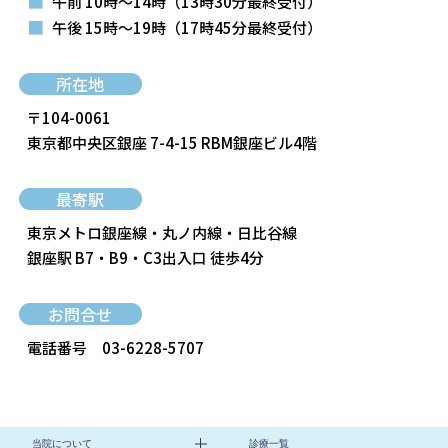
■
午前 10時～14時
（13時30分最終受付）
■
午後 15時～19時
（17時45分最終受付）
所在地
〒104-0061
東京都中央区銀座 7-4-15 RBM銀座ビル4階
最寄駅
東京メトロ銀座線・丸ノ内線・日比谷線
銀座駅 B7・B9・C3出入口 徒歩4分
お問合せ
電話番号
03-6228-5707
当院について
診療一覧