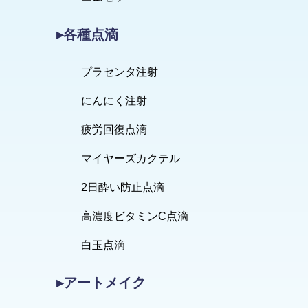
▸各種点滴
プラセンタ注射
にんにく注射
疲労回復点滴
マイヤーズカクテル
2日酔い防止点滴
高濃度ビタミンC点滴
白玉点滴
▸アートメイク