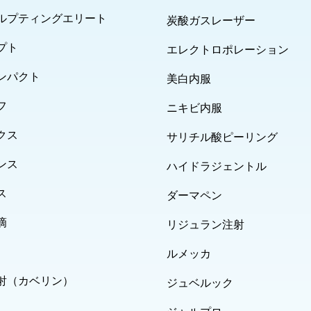
ルプティングエリート
炭酸ガスレーザー
プト
エレクトロポレーション
ンパクト
美白内服
フ
ニキビ内服
クス
サリチル酸ピーリング
ンス
ハイドラジェントル
ス
ダーマペン
滴
リジュラン注射
ルメッカ
射（カベリン）
ジュベルック