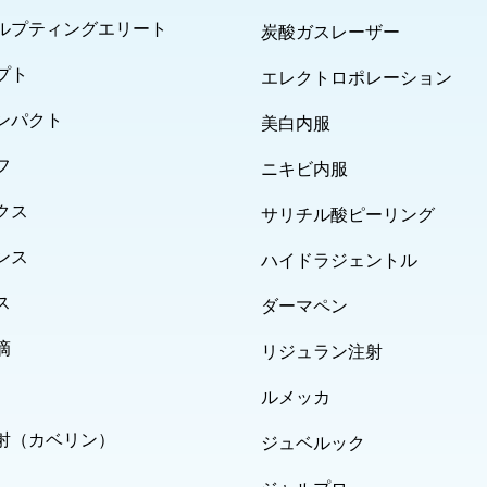
ルプティングエリート
炭酸ガスレーザー
プト
エレクトロポレーション
ンパクト
美白内服
フ
ニキビ内服
クス
サリチル酸ピーリング
ンス
ハイドラジェントル
ス
ダーマペン
滴
リジュラン注射
ルメッカ
射（カベリン）
ジュベルック