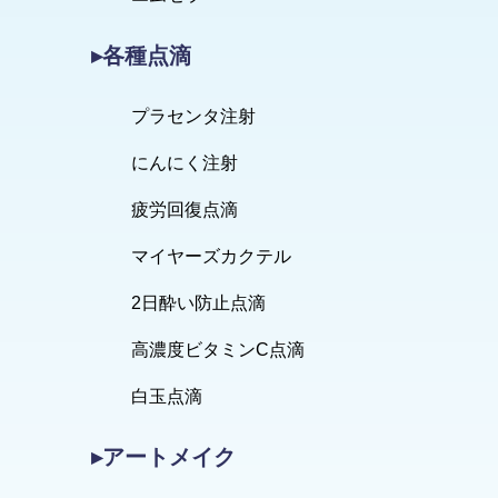
▸各種点滴
プラセンタ注射
にんにく注射
疲労回復点滴
マイヤーズカクテル
2日酔い防止点滴
高濃度ビタミンC点滴
白玉点滴
▸アートメイク