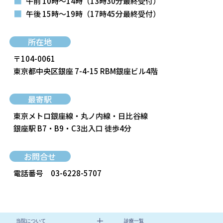
■
午前 10時～14時
（13時30分最終受付）
■
午後 15時～19時
（17時45分最終受付）
所在地
〒104-0061
東京都中央区銀座 7-4-15 RBM銀座ビル4階
最寄駅
東京メトロ銀座線・丸ノ内線・日比谷線
銀座駅 B7・B9・C3出入口 徒歩4分
お問合せ
電話番号
03-6228-5707
当院について
診療一覧