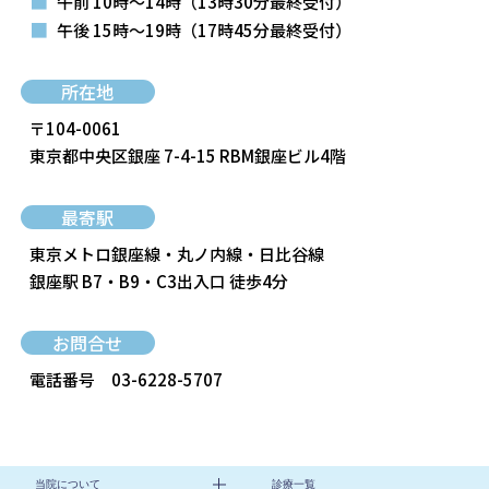
■
午前 10時～14時
（13時30分最終受付）
■
午後 15時～19時
（17時45分最終受付）
所在地
〒104-0061
東京都中央区銀座 7-4-15 RBM銀座ビル4階
最寄駅
東京メトロ銀座線・丸ノ内線・日比谷線
銀座駅 B7・B9・C3出入口 徒歩4分
お問合せ
電話番号
03-6228-5707
当院について
診療一覧