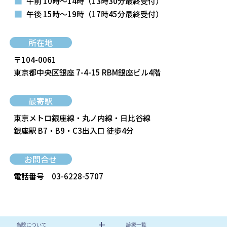
■
午前 10時～14時
（13時30分最終受付）
■
午後 15時～19時
（17時45分最終受付）
所在地
〒104-0061
東京都中央区銀座 7-4-15 RBM銀座ビル4階
最寄駅
東京メトロ銀座線・丸ノ内線・日比谷線
銀座駅 B7・B9・C3出入口 徒歩4分
お問合せ
電話番号
03-6228-5707
当院について
診療一覧