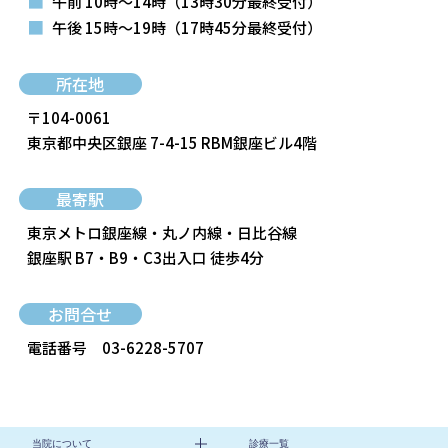
■
午前 10時～14時
（13時30分最終受付）
■
午後 15時～19時
（17時45分最終受付）
所在地
〒104-0061
東京都中央区銀座 7-4-15 RBM銀座ビル4階
最寄駅
東京メトロ銀座線・丸ノ内線・日比谷線
銀座駅 B7・B9・C3出入口 徒歩4分
お問合せ
電話番号
03-6228-5707
当院について
診療一覧