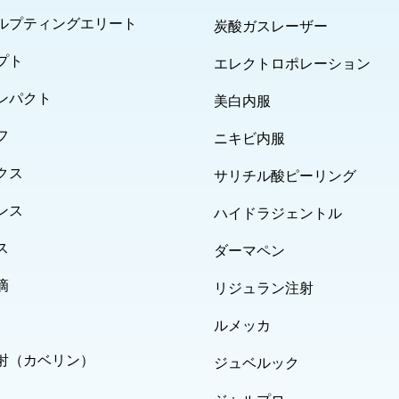
ルプティングエリート
炭酸ガスレーザー
プト
エレクトロポレーション
ンパクト
美白内服
フ
ニキビ内服
クス
サリチル酸ピーリング
ンス
ハイドラジェントル
ス
ダーマペン
滴
リジュラン注射
ルメッカ
射（カベリン）
ジュベルック