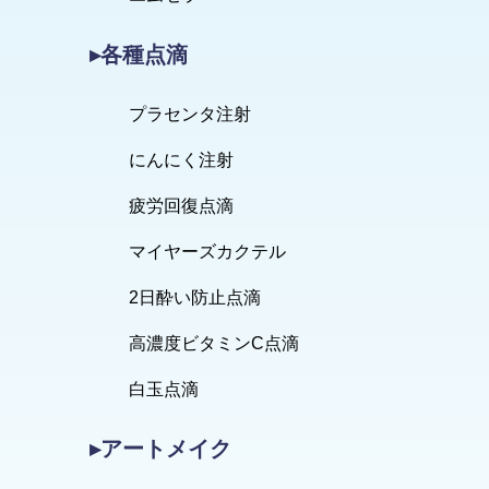
▸各種点滴
プラセンタ注射
にんにく注射
疲労回復点滴
マイヤーズカクテル
2日酔い防止点滴
高濃度ビタミンC点滴
白玉点滴
▸アートメイク